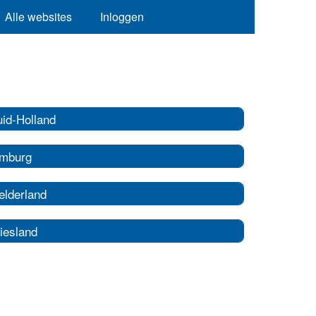
Alle websites
Inloggen
uid-Holland
imburg
elderland
iesland