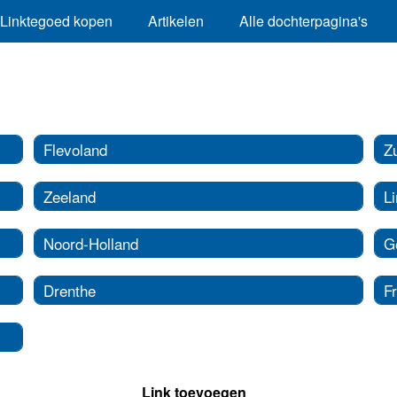
Linktegoed kopen
Artikelen
Alle dochterpagina's
Flevoland
Z
Zeeland
L
Noord-Holland
G
Drenthe
Fr
Link toevoegen